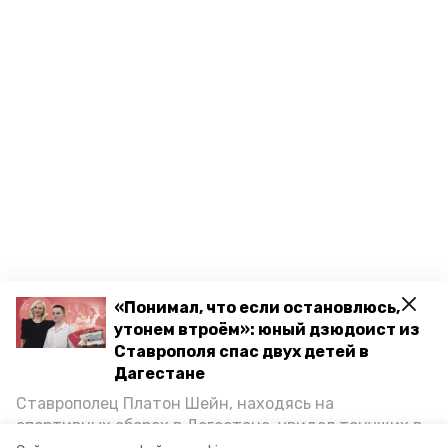
«Понимал, что если остановлюсь,
утонем втроём»: юный дзюдоист из
Ставрополя спас двух детей в
Дагестане
Разделы
Новости
Ставрополец Платон Шейн, находясь на
спортивных сборах в Дегестане, увидел тонущих в
Статьи
Каспийском море детей и бросился на помощь. По