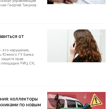
сказал управляющий
ии Георгий Тикунов.
авиться от
— это нарушение,
ь Южного ГУ Банка
 защите прав
а площадке РИЦ СК,
ения: коллекторы
жниками по новым