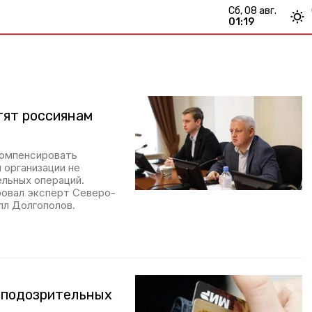
сб, 08 авг.
01:19
тят россиянам
компенсировать
 организации не
ельных операций.
овал эксперт Северо-
лл Долгополов.
и подозрительных