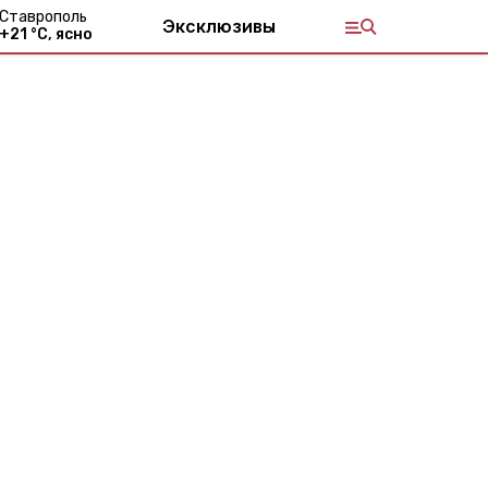
Ставрополь
Эксклюзивы
+
21
°С,
ясно