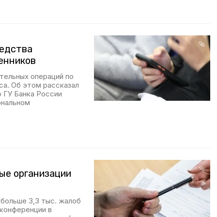
редства
енников
ительных операций по
са. Об этом рассказал
 ГУ Банка России
ональном
вые организации
 больше 3,3 тыс. жалоб
-конференции в