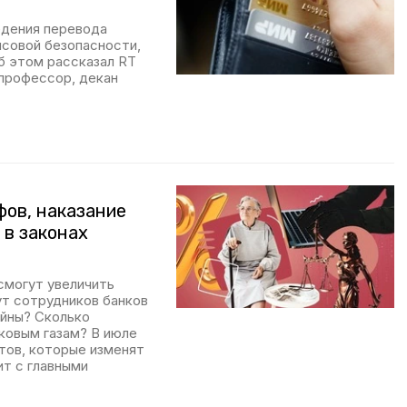
едения перевода
совой безопасности,
б этом рассказал RT
 профессор, декан
фов, наказание
 в законах
смогут увеличить
т сотрудников банков
айны? Сколько
иковым газам? В июле
ктов, которые изменят
ит с главными