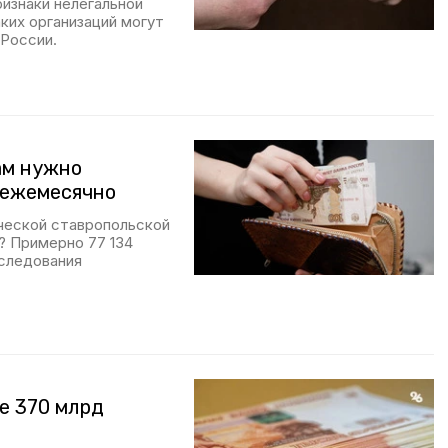
ризнаки нелегальной
ких организаций могут
 России.
ам нужно
й ежемесячно
ческой ставропольской
? Примерно 77 134
сследования
е 370 млрд