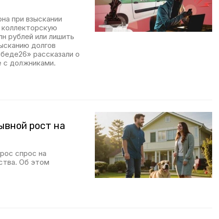
она при взыскании
я коллекторскую
н рублей или лишить
зысканию долгов
беде26» рассказали о
е с должниками.
ывной рост на
ырос спрос на
ства. Об этом