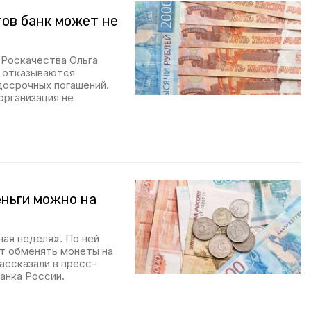
ов банк может не
 Роскачества Ольга
и отказываются
досрочных погашений.
организация не
ньги можно на
ная неделя». По ней
ут обменять монеты на
рассказали в пресс-
анка России.