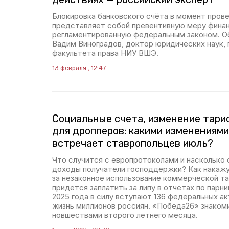
Блокировка банковского счёта в момент пров
представляет собой превентивную меру финан
регламентированную федеральным законом. О
Вадим Виноградов, доктор юридических наук,
факультета права НИУ ВШЭ.
13 февраля , 12:47
Социальные счета, изменение тари
для дропперов: какими изменениями
встречает ставропольцев июль?
Что случится с европротоколами и насколько 
доходы получатели господдержки? Как накажу
за незаконное использование коммерческой т
придется заплатить за липу в отчётах по парн
2025 года в силу вступают 136 федеральных а
жизнь миллионов россиян. «Победа26» знаком
новшествами второго летнего месяца.