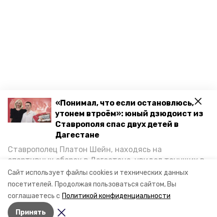
«Понимал, что если остановлюсь,
утонем втроём»: юный дзюдоист из
Ставрополя спас двух детей в
Дагестане
Ставрополец Платон Шейн, находясь на
спортивных сборах в Дегестане, увидел тонущих в
Каспийском море детей и бросился на помощь. По
Сайт использует файлы cookies и технических данных
возвращении домой, отважного мальчика
Разделы
посетителей.
Продолжая пользоваться сайтом, Вы
пригласили в министерство образования края и
Новости
соглашаетесь с
Политикой конфиденциальности
наградили. Корреспондент «Победы26» пообщался
Статьи
Принять
с юным героем.