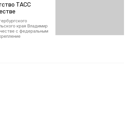
тство ТАСС
естве
етербургского
льского края Владимир
ичестве с федеральным
крепление