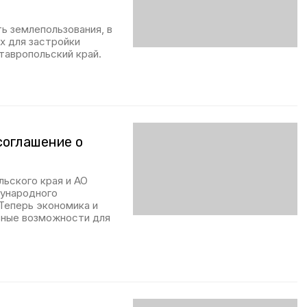
ь землепользования, в
х для застройки
Ставропольский край.
соглашение о
ьского края и АО
дународного
Теперь экономика и
ьные возможности для