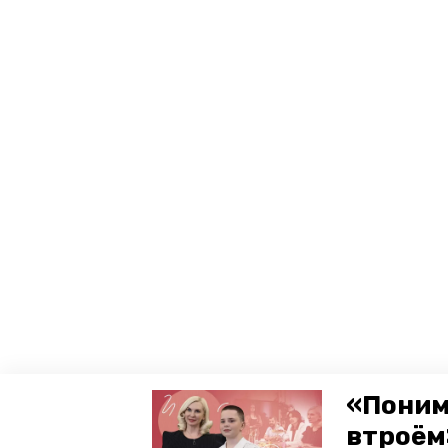
«Поним
втроём