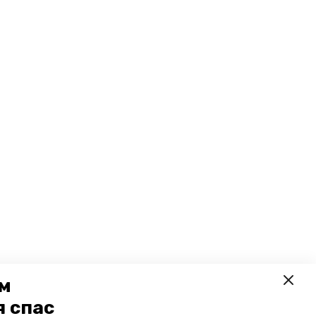
ем
я спас