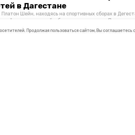
етей в Дагестане
 Платон Шейн, находясь на спортивных сборах в Дегест
аспийском море детей и бросился на помощь. По возвра
альчика пригласили в министерство образования края и
ании
Спецпроекты
посетителей.
Продолжая пользоваться сайтом, Вы соглашаетесь 
нт «Победы26» пообщался с юным героем.
ная информация
Хроники Победы
нты
Жить
о результатах деятельности
Фотопроект «Защитники»
информация об учреждении
Фотопроект «Жены и мамы ге
3D фестиваль ягод в Кислово
Выставка ВДНХ «Россия»
Большая семья
Наследники победителей
Защищая будущее
Дети Великой Отечественной