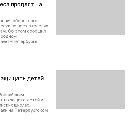
еса продлят на
лнения оборотного
чески во всех отраслях
сам. Об этом сообщил
народном
Санкт-Петербурге.
защищать детей
Российским
т по защите детей и
ийских школах.
сали на Петербургском