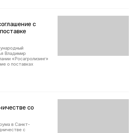
соглашение с
 поставке
дународный
ья Владимир
ании «Росагролизинг»
ие о поставках
ничестве со
рума в Санкт-
дничестве с