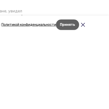
ане, увидел
щении домой,
 наградили.
с
Политикой конфиденциальности
Принять
роев»
дске