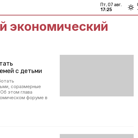
пт, 07 авг.
17:25
й экономический
тать
емей с детьми
ботать
ьми, соразмерные
 Об этом глава
номическом форуме в