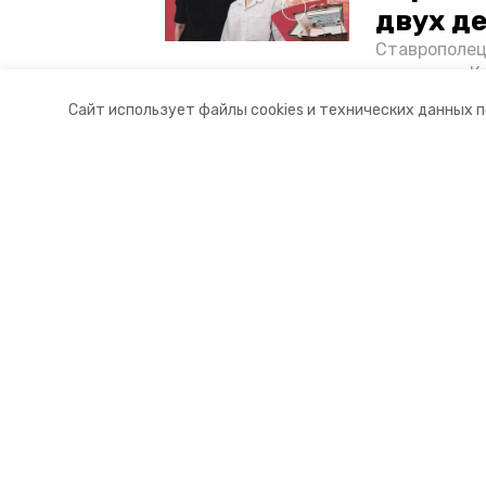
двух д
Ставрополец
тонущих в К
отважного м
Разделы
О комп
Сайт использует файлы cookies и технических данных 
Корреспонде
Новости
Контакт
Статьи
Докуме
Фоторепортажи
Отчеты 
Видеосюжеты
Общая 
Подкасты
Тарифы
Обращения в редакцию
Эксклюзивы
Карточки
Тесты
Мы в соцсетях