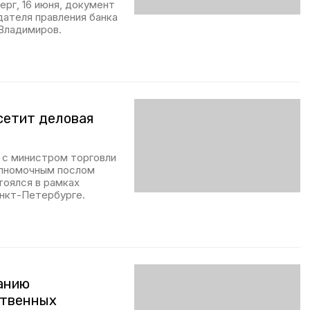
ерг, 16 июня, документ
ателя правления банка
Владимиров.
сетит деловая
 с министром торговли
олномочным послом
тоялся в рамках
нкт-Петербурге.
анию
ственных