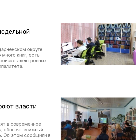
модельной
дарненском округе
 много книг, есть
 поиске электронных
ипалитета.
роют власти
тят в современное
а, обновят книжный
е. Об этом сообщили в