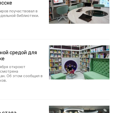
ысске
иров поучаствовал в
дельной библиотеки.
ной средой для
ке
нтября откроют
усмотрена
ан. Об этом сообщил в
ков.
а стала