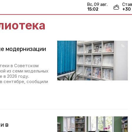
вс, 09 авг.
Став
15:02
+
30
лиотека
ле модернизации
теки в Советском
ой из семи модельных
 в 2026 году.
в сентябре, сообщили
и в