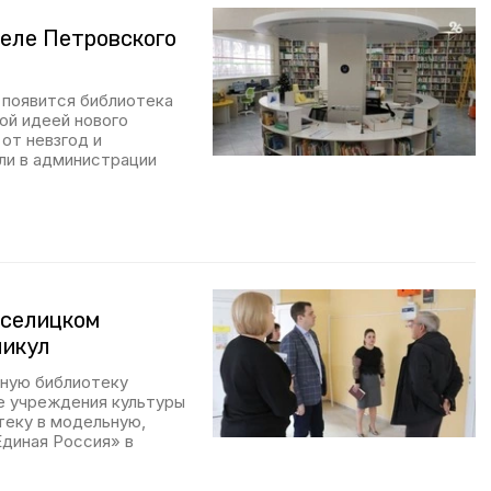
селе Петровского
 появится библиотека
ой идеей нового
от невзгод и
ли в администрации
оселицком
никул
ную библиотеку
е учреждения культуры
теку в модельную,
Единая Россия» в