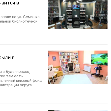
явится в
ополе по ул. Семашко,
ральной библиотечной
рыли в
и в Будённовске,
кже там есть
овлённый книжный фонд
нистрации округа.