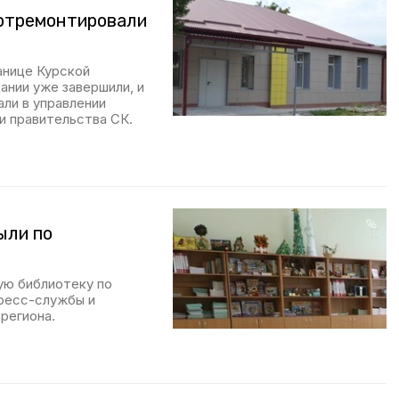
 отремонтировали
анице Курской
ании уже завершили, и
али в управлении
и правительства СК.
ыли по
ую библиотеку по
пресс-службы и
региона.