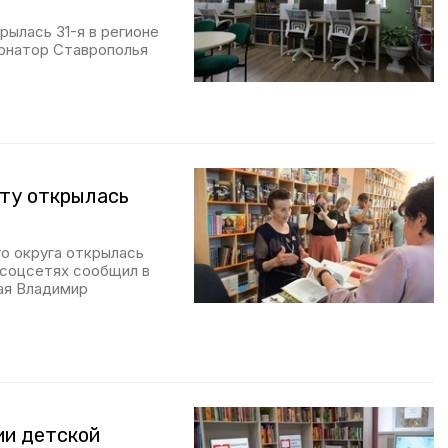
рылась 31-я в регионе
рнатор Ставрополья
кту открылась
о округа открылась
 соцсетях сообщил в
рая Владимир
ии детской