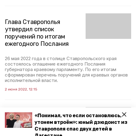
Глава Ставрополья
утвердил список
поручений по итогам
ежегодного Послания
26 мая 2022 года в столице Ставропольского края
состоялось оглашение ежегодного Послания
губернатора краевому парламенту. По его итогам
сформирован перечень поручений для краевых органов
исполнительной власти.
2 июня 2022, 12:15
Губернатор Владимир
«Понимал, что если остановлюсь,
Владимиров начал
утонем втроём»: юный дзюдоист из
Ставрополя спас двух детей в
прямую линию в
Дагестане