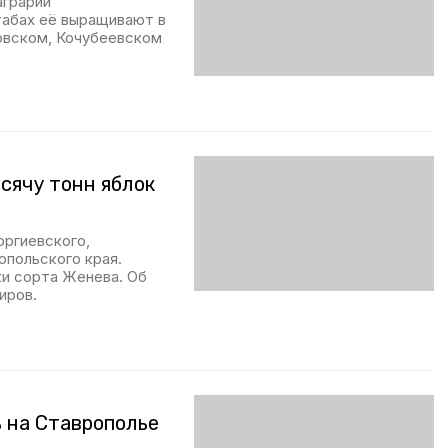
аграрии
табах её выращивают в
овском, Кочубеевском
сячу тонн яблок
оргиевского,
опольского края.
и сорта Женева. Об
иров.
ь на Ставрополье