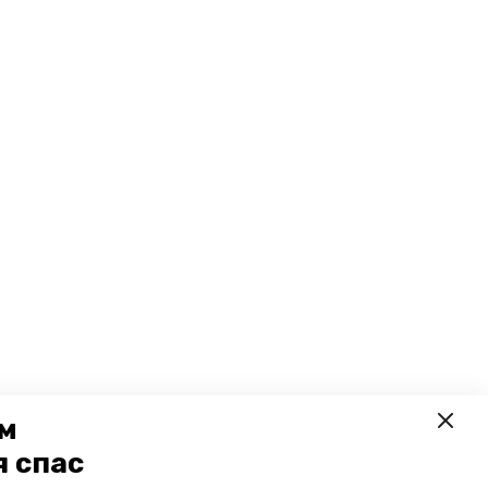
ем
я спас