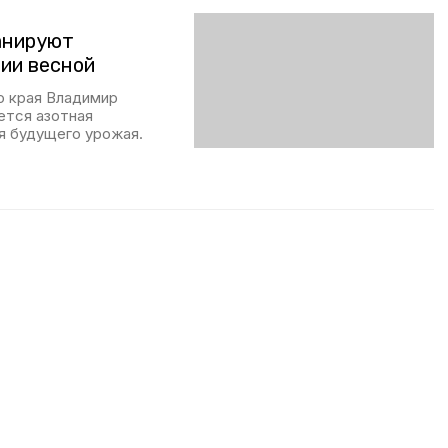
анируют
рии весной
о края Владимир
ется азотная
я будущего урожая.