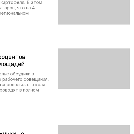
 картофеля. В этом
таров, что на 4
региональном
процентов
площадей
олье обсудили в
о рабочего совещания.
тавропольского края
проводят в полном
хники не