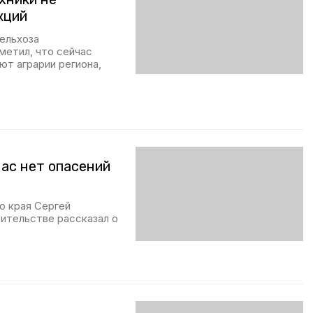
кций
сельхоза
метил, что сейчас
ют аграрии региона,
нас нет опасений
о края Сергей
вительстве рассказал о