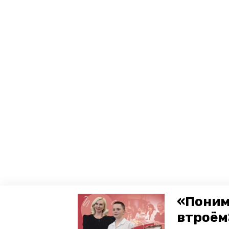
«Поним
втроём