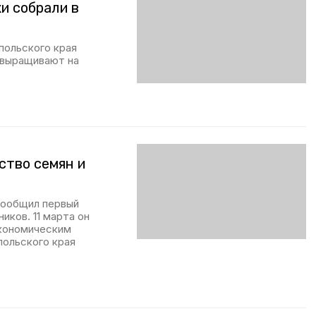
и собрали в
польского края
 выращивают на
ство семян и
сообщил первый
иков. 11 марта он
экономическим
польского края