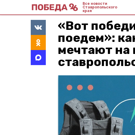
Все новости
Ставропольского
края
«Вот победи
поедем»: ка
мечтают на
ставрополь