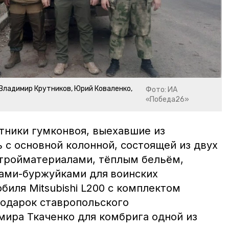
 Владимир Крутников, Юрий Коваленко,
Фото: ИА
«Победа26»
ники гумконвоя, выехавшие из
 с основной колонной, состоящей из двух
тройматериалами, тёплым бельём,
ками-буржуйками для
воинских
биля Mitsubishi L200 с комплектом
подарок ставропольского
ира Ткаченко для комбрига одной из