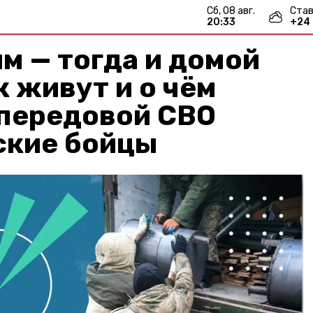
сб, 08 авг.
Став
20:33
+
24
м — тогда и домой
к живут и о чём
 передовой СВО
ские бойцы