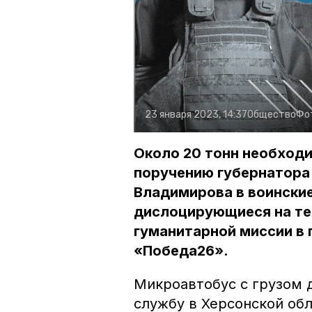
23 января 2023, 14:37
Общество
Фо
Около 20 тонн необход
поручению губернатора
Владимирова в воински
дислоцирующиеся на те
гуманитарной миссии в 
«Победа26».
Микроавтобус с грузом 
службу в Херсонской обл