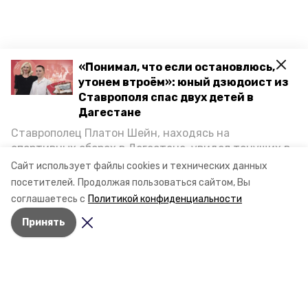
«Понимал, что если остановлюсь,
утонем втроём»: юный дзюдоист из
Ставрополя спас двух детей в
Дагестане
Разделы
Ставрополец Платон Шейн, находясь на
Новости
спортивных сборах в Дегестане, увидел тонущих в
Статьи
Каспийском море детей и бросился на помощь. По
Сайт использует файлы cookies и технических данных
Фоторепортажи
возвращении домой, отважного мальчика
посетителей.
Продолжая пользоваться сайтом, Вы
пригласили в министерство образования края и
Видеосюжеты
соглашаетесь с
Политикой конфиденциальности
наградили. Корреспондент «Победы26» пообщался
Подкасты
Принять
с юным героем.
Обращения в редакцию
Эксклюзивы
Карточки
Тесты