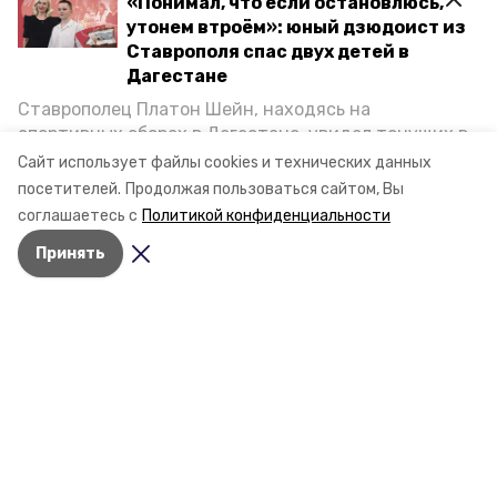
«Понимал, что если остановлюсь,
утонем втроём»: юный дзюдоист из
Ставрополя спас двух детей в
Дагестане
Ставрополец Платон Шейн, находясь на
Разделы
спортивных сборах в Дегестане, увидел тонущих в
Новости
Каспийском море детей и бросился на помощь. По
Сайт использует файлы cookies и технических данных
Статьи
возвращении домой, отважного мальчика
посетителей.
Продолжая пользоваться сайтом, Вы
пригласили в министерство образования края и
Фоторепортажи
соглашаетесь с
Политикой конфиденциальности
наградили. Корреспондент «Победы26» пообщался
Видеосюжеты
Принять
с юным героем.
Подкасты
Обращения в редакцию
Эксклюзивы
Карточки
Тесты
О компании
Контактная информация